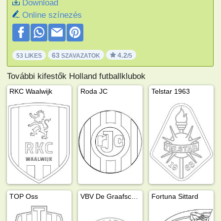
Download
Online színezés
63
4.2
53 LIKES
SZAVAZATOK
/5
További kifestők Holland futballklubok
RKC Waalwijk
Roda JC
Telstar 1963
TOP Oss
VBV De Graafschap
Fortuna Sittard