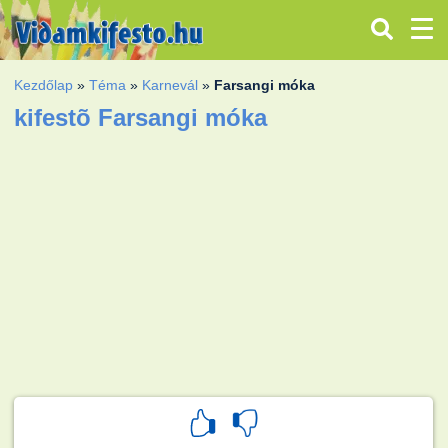
Kezdőlap
»
Téma
»
Karnevál
»
Farsangi móka
kifestõ Farsangi móka