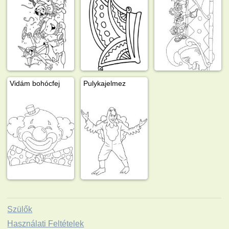
Vidám bohócfej
Pulykajelmez
Szülők
Használati Feltételek