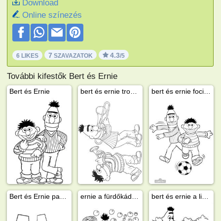
Download
Online színezés
7
4.3
6 LIKES
SZAVAZATOK
/5
További kifestők Bert és Ernie
Bert és Ernie
bert és ernie trombitáznak
bert és ernie fociznak
Bert és Ernie papírsárkányt reptetnek
ernie a fürdőkádban
bert és ernie a libikókán