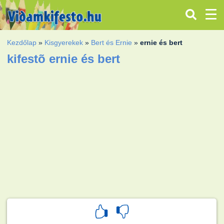
Kezdőlap
»
Kisgyerekek
»
Bert és Ernie
»
ernie és bert
kifestõ ernie és bert