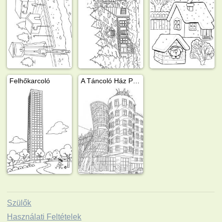
Felhőkarcoló
A Táncoló Ház Prágában
Szülők
Használati Feltételek