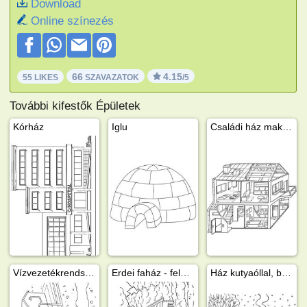
Download
Online színezés
66
4.15
55 LIKES
SZAVAZATOK
/5
További kifestők Épületek
Kórház
Iglu
Családi ház makett
Vízvezetékrendszer
Erdei faház - felnőtt színező
Ház kutyaóllal, benne kutyával a hóesésben