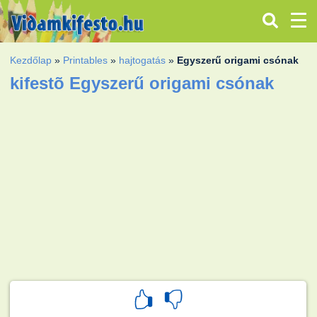
Kezdőlap
»
Printables
»
hajtogatás
»
Egyszerű origami csónak
kifestõ Egyszerű origami csónak