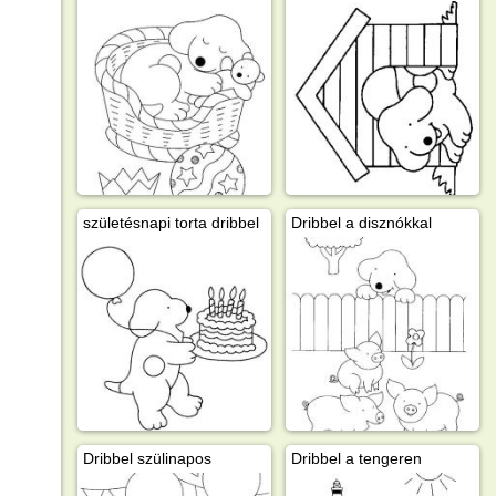
születésnapi torta dribbel
Dribbel a disznókkal
Dribbel szülinapos
Dribbel a tengeren