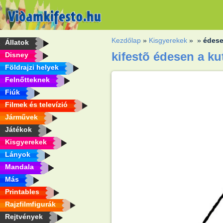
Kezdőlap
»
Kisgyerekek
»
»
édese
Állatok
kifestõ édesen a k
Disney
Földrajzi helyek
Felnőtteknek
Fiúk
Filmek és televízió
Járművek
Játékok
Kisgyerekek
Lányok
Mandala
Más
Printables
Rajzfilmfigurák
Rejtvények