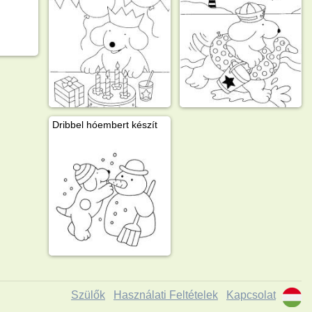
Dribbel hóembert készít
Szülők
Használati Feltételek
Kapcsolat