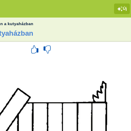
Új
n a kutyaházban
utyaházban