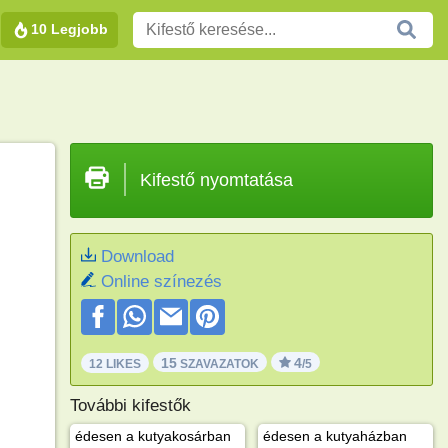
10 Legjobb
Kifestő nyomtatása
Download
Online színezés
15
4
12 LIKES
SZAVAZATOK
/5
További kifestők
édesen a kutyakosárban
édesen a kutyaházban