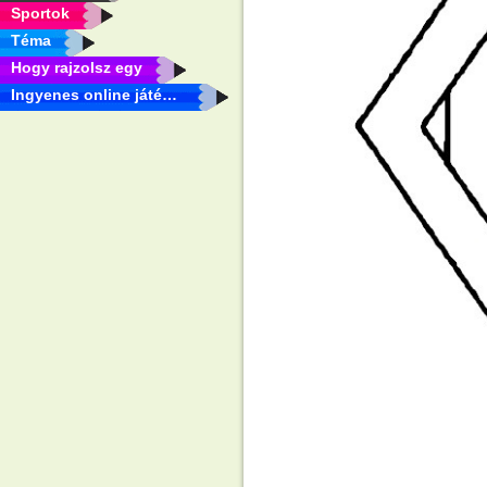
Sportok
Téma
Hogy rajzolsz egy
Ingyenes online játékok