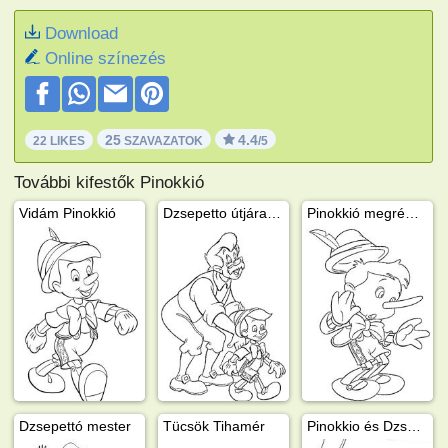
Download
Online színezés
25
4.4
22 LIKES
SZAVAZATOK
/5
További kifestők Pinokkió
Vidám Pinokkió
Dzsepetto útjára engedi Pinokkiót
Pinokkió megrémül
Dzsepettó mester
Tücsök Tihamér
Pinokkio és Dzsepettó mester