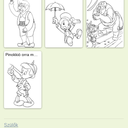
Pinokkió orra megnő
Szülők