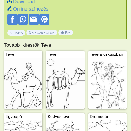
Download
Online színezés
3
5
3 LIKES
SZAVAZATOK
/5
További kifestők Teve
Teve
Teve
Teve a cirkuszban
Egypupú
Kedves teve
Dromedár