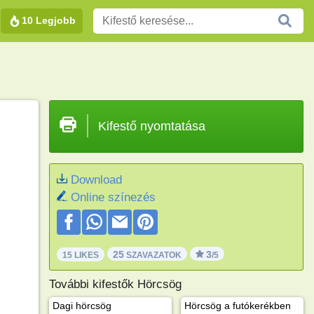
10 Legjobb
Kifestő nyomtatása
Download
Online színezés
25
3
15 LIKES
SZAVAZATOK
/5
További kifestők Hörcsög
Dagi hörcsög
Hörcsög a futókerékben