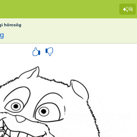
Új
gi hörcsög
ög