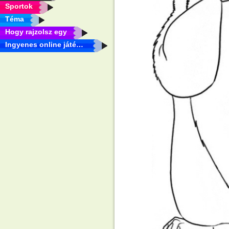
Sportok
Téma
Hogy rajzolsz egy
Ingyenes online játékok