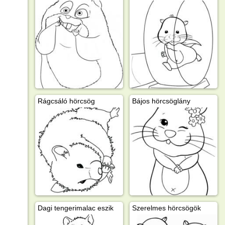
Rágcsáló hörcsög
Bájos hörcsöglány
Dagi tengerimalac eszik
Szerelmes hörcsögök