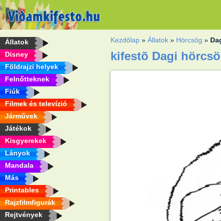
Kezdőlap
»
Állatok
»
Hörcsög
»
Da
Állatok
kifestõ Dagi hörcs
Disney
Földrajzi helyek
Felnőtteknek
Fiúk
Filmek és televízió
Járművek
Játékok
Kisgyerekek
Lányok
Mandala
Más
Printables
Rajzfilmfigurák
Rejtvények