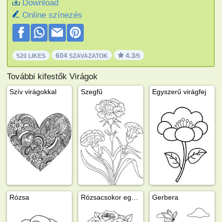
Download
Online színezés
604
4.3
520 LIKES
SZAVAZATOK
/5
További kifestők Virágok
Szív virágokkal
Szegfű
Egyszerű virágfej
Rózsa
Rózsacsokor egy vázában
Gerbera