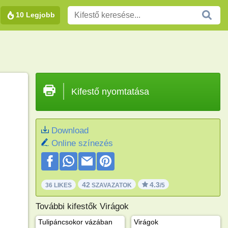
10 Legjobb
Kifestő nyomtatása
Download
Online színezés
42
4.3
36 LIKES
SZAVAZATOK
/5
További kifestők Virágok
Tulipáncsokor vázában
Virágok