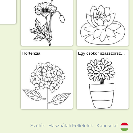
Hortenzia
Egy csokor százszorszép egy vázában
Szülők
Használati Feltételek
Kapcsolat