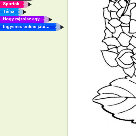
Sportok
Téma
Hogy rajzolsz egy
Ingyenes online játékok