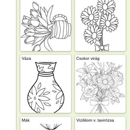
Váza
Csokor virág
Mák
Vízililiom v. tavirózsa