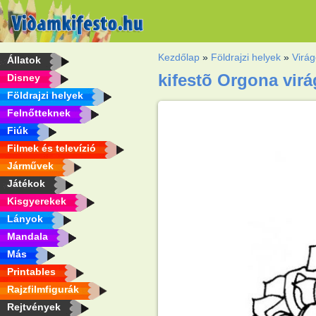
Kezdőlap
»
Földrajzi helyek
»
Virá
Állatok
kifestõ Orgona virá
Disney
Földrajzi helyek
Felnőtteknek
Fiúk
Filmek és televízió
Járművek
Játékok
Kisgyerekek
Lányok
Mandala
Más
Printables
Rajzfilmfigurák
Rejtvények