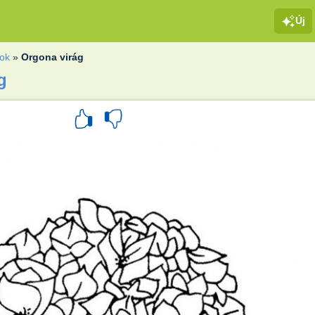
Új
gok
»
Orgona virág
g