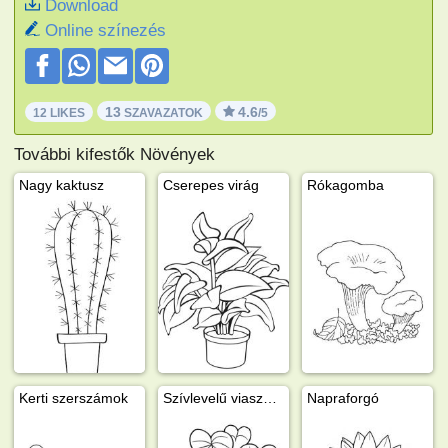
Download
Online színezés
13
4.6
12 LIKES
SZAVAZATOK
/5
További kifestők Növények
Nagy kaktusz
Cserepes virág
Rókagomba
Kerti szerszámok
Szívlevelű viaszvirág (Hoya Kerrii)
Napraforgó