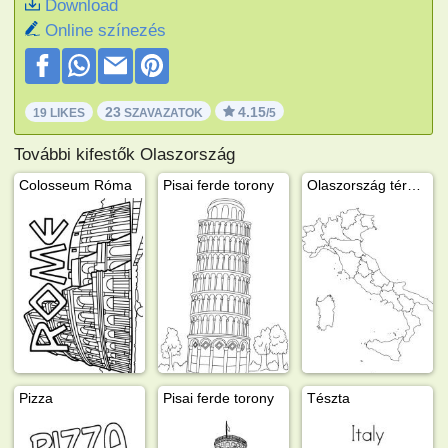
Download
Online színezés
23
4.15
19 LIKES
SZAVAZATOK
/5
További kifestők Olaszország
Colosseum Róma
Pisai ferde torony
Olaszország térképe
Pizza
Pisai ferde torony
Tészta