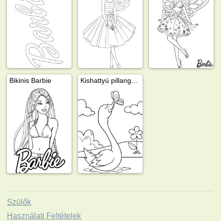
Bikinis Barbie
Kishattyú pillangót csókol
Szülők
Használati Feltételek