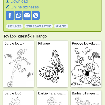
Download
Online színezés
298
4.3
257 LIKES
SZAVAZATOK
/5
További kifestők Pillangó
Barbie focizik
Pillangó
Popeye lepkéket fog
Barbie logó
Barbie harangszoknyában
Barbie pillangószárnyakkal