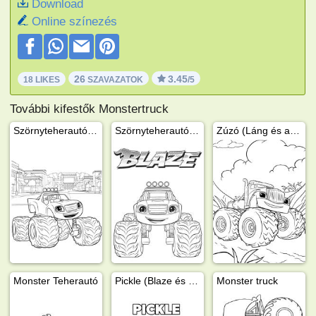
Download
Online színezés
26
3.45
18 LIKES
SZAVAZATOK
/5
További kifestők Monstertruck
Szörnyteherautó Láng
Szörnyteherautó Láng
Zúzó (Láng és a szuperverdák)
Monster Teherautó
Pickle (Blaze és a Monster trucks)
Monster truck