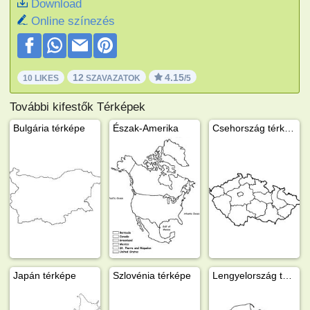
Download
Online színezés
12
4.15
10 LIKES
SZAVAZATOK
/5
További kifestők Térképek
Bulgária térképe
Észak-Amerika
Csehország térképe
Japán térképe
Szlovénia térképe
Lengyelország térképe