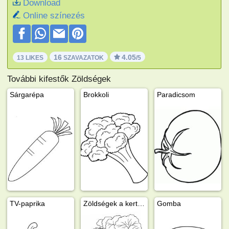
Download
Online színezés
16
4.05
13 LIKES
SZAVAZATOK
/5
További kifestők Zöldségek
Sárgarépa
Brokkoli
Paradicsom
TV-paprika
Zöldségek a kertből
Gomba