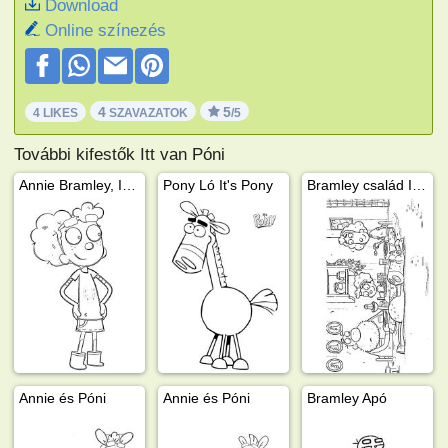
Download
Online színezés
4
5
4 LIKES
SZAVAZATOK
/5
További kifestők Itt van Póni
Annie Bramley, Itt van Póni
Pony Ló It's Pony
Bramley család It's Pony
Annie és Póni
Annie és Póni
Bramley Apó