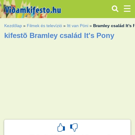
Kezdőlap
»
Filmek és televízió
»
Itt van Póni
»
Bramley család It's
kifestõ Bramley család It's Pony