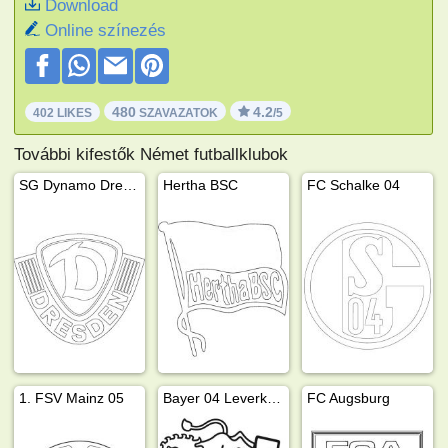
Download
Online színezés
480
4.2
402 LIKES
SZAVAZATOK
/5
További kifestők Német futballklubok
SG Dynamo Dresden
Hertha BSC
FC Schalke 04
1. FSV Mainz 05
Bayer 04 Leverkusen
FC Augsburg