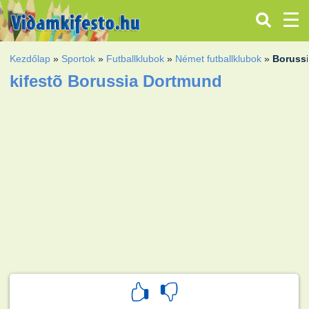
Kezdőlap
»
Sportok
»
Futballklubok
»
Német futballklubok
»
Boruss
kifestõ Borussia Dortmund