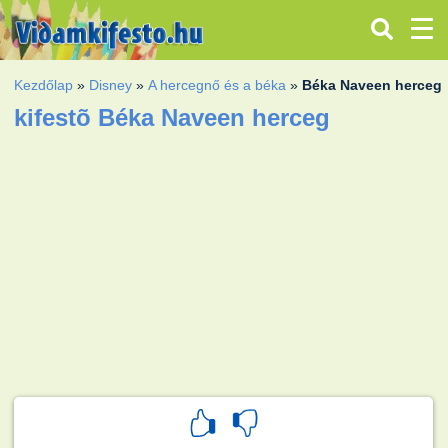
Kezdőlap
»
Disney
»
A hercegnő és a béka
»
Béka Naveen herceg
kifestõ Béka Naveen herceg