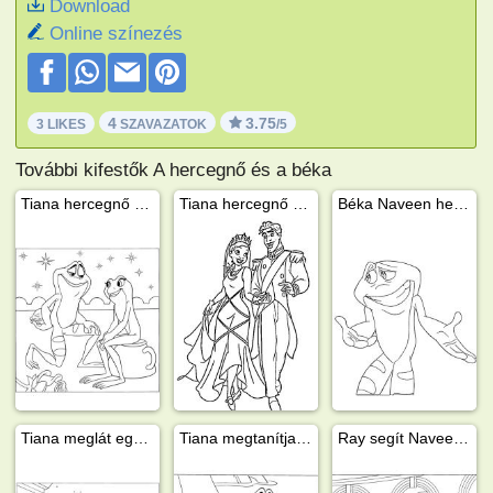
Download
Online színezés
4
3.75
3 LIKES
SZAVAZATOK
/5
További kifestők A hercegnő és a béka
Tiana hercegnő és Naveen herceg
Tiana hercegnő és Naveen herceg
Béka Naveen herceg
Tiana meglát egy békát
Tiana megtanítja Naveent főzni
Ray segít Naveennek megszökni