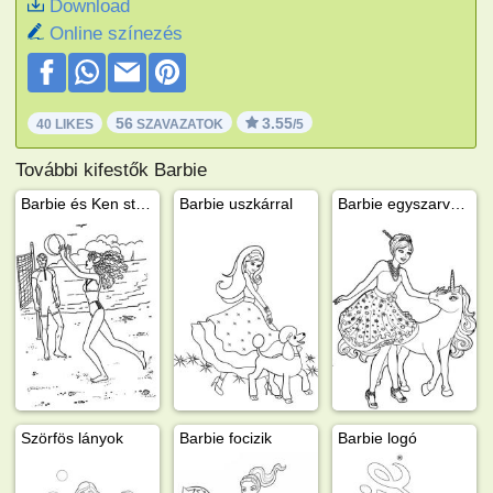
Download
Online színezés
56
3.55
40 LIKES
SZAVAZATOK
/5
További kifestők Barbie
Barbie és Ken strandröpizik
Barbie uszkárral
Barbie egyszarvúval
Szörfös lányok
Barbie focizik
Barbie logó