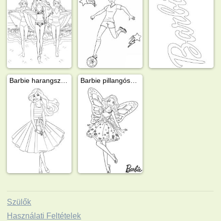
Barbie harangszoknyában
Barbie pillangószárnyakkal
Szülők
Használati Feltételek