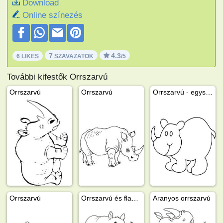
Download
Online színezés
7
4.3
6 LIKES
SZAVAZATOK
/5
További kifestők Orrszarvú
Orrszarvú
Orrszarvú
Orrszarvú - egyszerű
Orrszarvú
Orrszarvú és flamingó
Aranyos orrszarvú