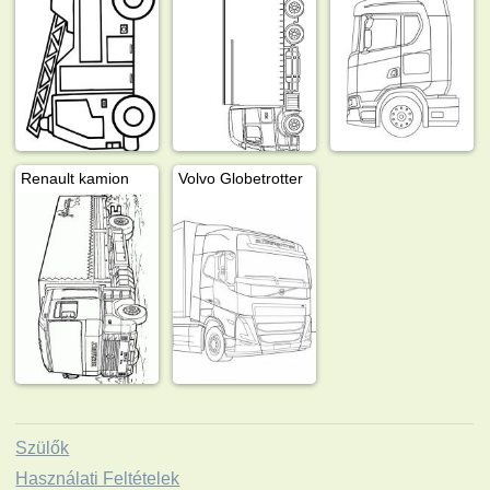
Renault kamion
Volvo Globetrotter
Szülők
Használati Feltételek