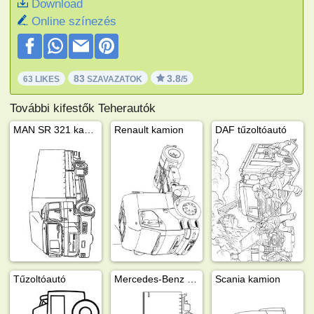
Download
Online színezés
83
3.8
63 LIKES
SZAVAZATOK
/5
További kifestők Teherautók
MAN SR 321 kamion
Renault kamion
DAF tűzoltóautó
Tűzoltóautó
Mercedes-Benz kamion
Scania kamion