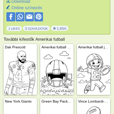
Download
Online színezés
3
1.65
1 LIKES
SZAVAZATOK
/5
További kifestők Amerikai futball
Dak Prescott
Amerikai futball sisak
Amerikai futball játékos
New York Giants
Green Bay Packers
Vince Lombardi-trófea