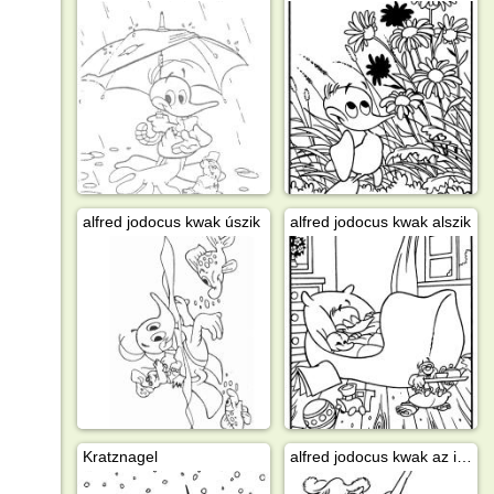
alfred jodocus kwak úszik
alfred jodocus kwak alszik
Kratznagel
alfred jodocus kwak az iskolában