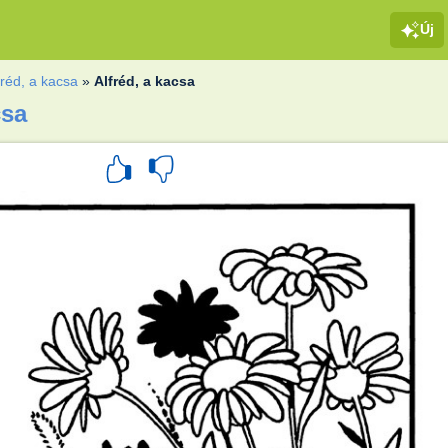
Új
fréd, a kacsa
»
Alfréd, a kacsa
csa