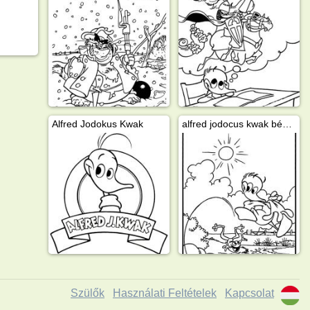
Alfred Jodokus Kwak
alfred jodocus kwak békával játszik
Szülők
Használati Feltételek
Kapcsolat