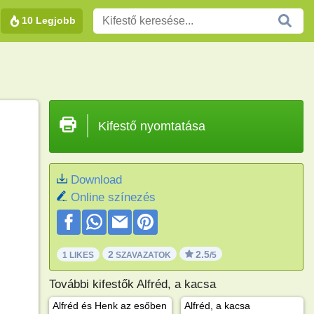
10 Legjobb
Kifestő nyomtatása
Download
Online színezés
2
2.5
1 LIKES
SZAVAZATOK
/5
További kifestők Alfréd, a kacsa
Alfréd és Henk az esőben
Alfréd, a kacsa