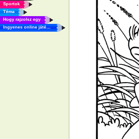
Sportok
Téma
Hogy rajzolsz egy
Ingyenes online játékok