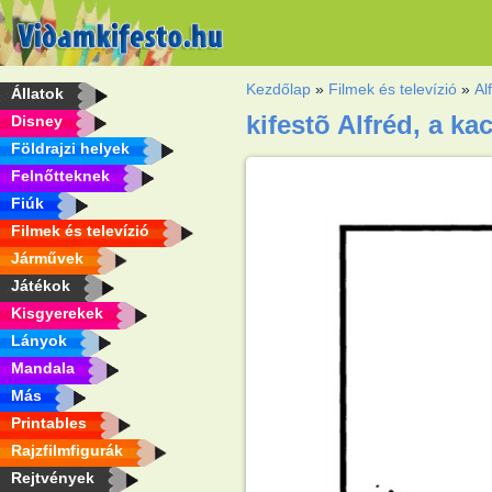
Kezdőlap
»
Filmek és televízió
»
Al
Állatok
kifestõ Alfréd, a ka
Disney
Földrajzi helyek
Felnőtteknek
Fiúk
Filmek és televízió
Járművek
Játékok
Kisgyerekek
Lányok
Mandala
Más
Printables
Rajzfilmfigurák
Rejtvények