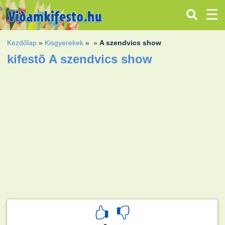
Kezdőlap
»
Kisgyerekek
»
»
A szendvics show
kifestõ A szendvics show