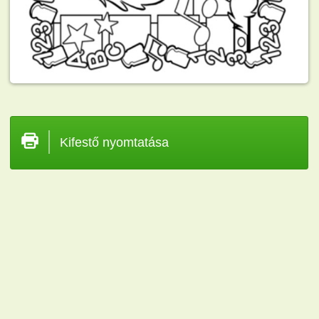
Kifestő nyomtatása