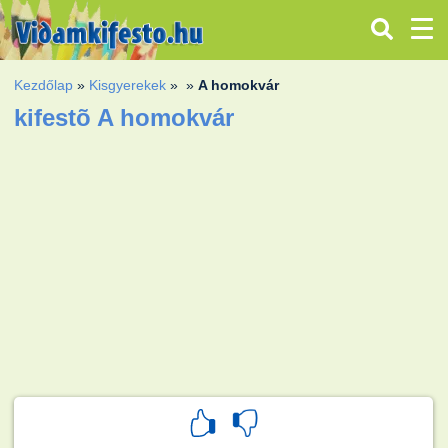
Kezdőlap
»
Kisgyerekek
»
»
A homokvár
kifestõ A homokvár