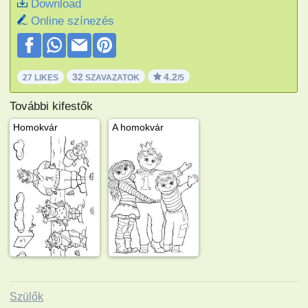
Download
Online színezés
32
4.2
27 LIKES
SZAVAZATOK
/5
További kifestők
Homokvár
A homokvár
Szülők