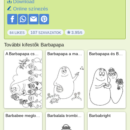
Download
Online színezés
107
3.95
84 LIKES
SZAVAZATOK
/5
További kifestők Barbapapa
A Barbapapa család
Barbapapa a madarakat eteti
Barbapapa és Barbamama
Barbabee meglocsolja a virágokat
Barbalala trombitával
Barbabright