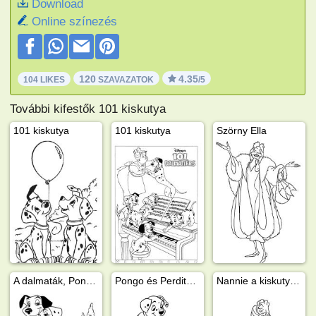
Download
Online színezés
120
4.35
104 LIKES
SZAVAZATOK
/5
További kifestők 101 kiskutya
101 kiskutya
101 kiskutya
Szörny Ella
A dalmaták, Pongo és Perdita
Pongo és Perdita egyik kölykükkel
Nannie a kiskutyákat eteti