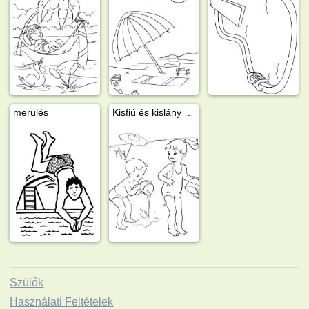
merülés
Kisfiú és kislány a strandon
Szülők
Használati Feltételek