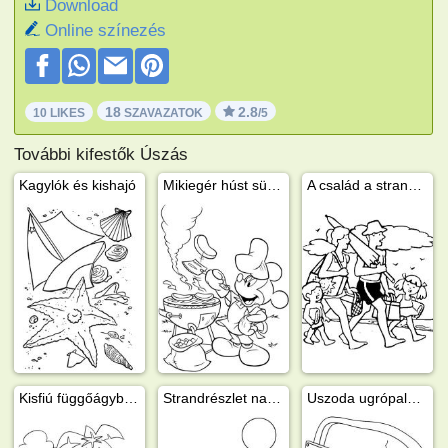
Download
Online színezés
18
2.8
10 LIKES
SZAVAZATOK
/5
További kifestők Úszás
Kagylók és kishajó
Mikiegér húst süt a kertben
A család a strandra megy
Kisfiú függőágyban
Strandrészlet napernyővel
Uszoda ugrópalánkkal - egyszerű