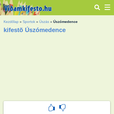
Kezdőlap
»
Sportok
»
Úszás
»
Úszómedence
kifestõ Úszómedence