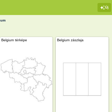
Új
ium
Belgium térképe
Belgium zászlaja