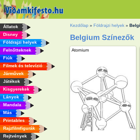
Kezdőlap
»
Földrajzi helyek
»
Belg
Állatok
Disney
Belgium Színezők
Földrajzi helyek
Felnőtteknek
Atomium
Fiúk
Filmek és televízió
Járművek
Játékok
Kisgyerekek
Lányok
Mandala
Más
Printables
Rajzfilmfigurák
Rejtvények