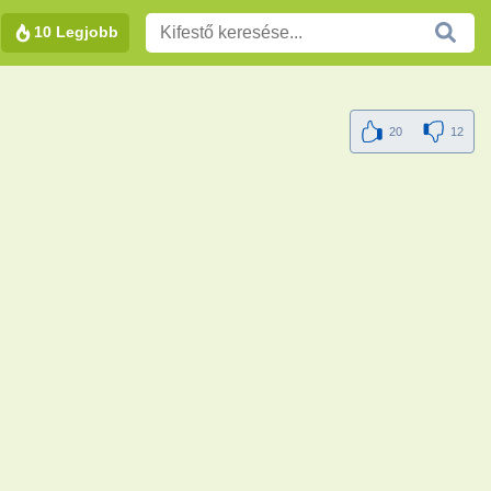
10 Legjobb
20
12