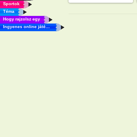
Sportok
Téma
Hogy rajzolsz egy
Ingyenes online játékok