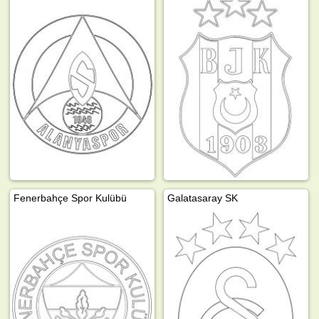
Fenerbahçe Spor Kulübü
Galatasaray SK