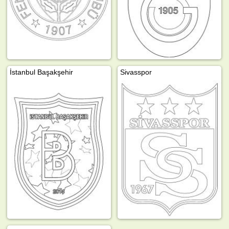
İstanbul Başakşehir
Sivasspor