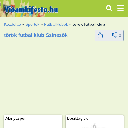
Kezdőlap
»
Sportok
»
Futballklubok
»
török ​​futballklub
török ​​futballklub Színezők
4
2
Alanyaspor
Beşiktaş JK