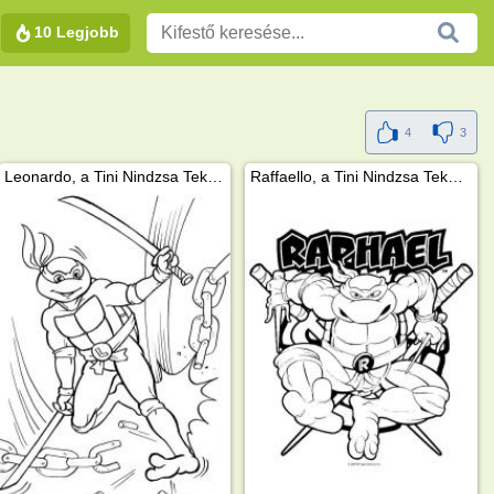
10 Legjobb
4
3
Leonardo, a Tini Nindzsa Teknőc
Raffaello, a Tini Nindzsa Teknőc