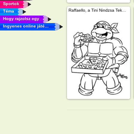
Sportok
Raffaello, a Tini Nindzsa Teknőc pizzát eszik
Téma
Hogy rajzolsz egy
Ingyenes online játékok