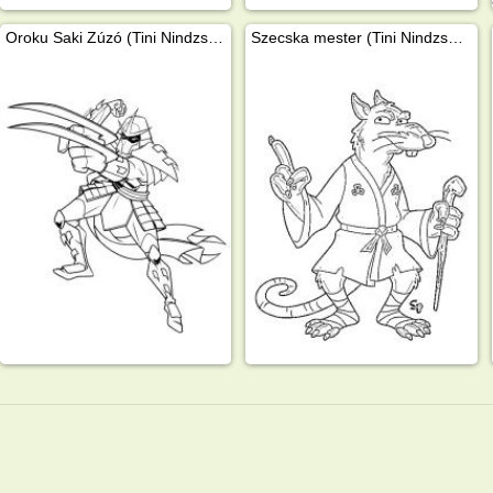
Oroku Saki Zúzó (Tini Nindzsa Teknőcök)
Szecska mester (Tini Nindzsa Teknőcök)