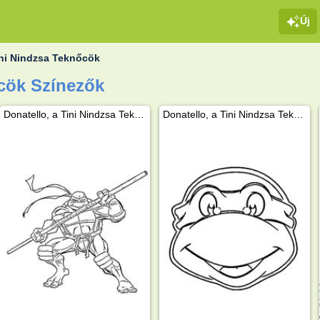
Új
ni Nindzsa Teknőcök
cök Színezők
Donatello, a Tini Nindzsa Teknőc
Donatello, a Tini Nindzsa Teknőc arca