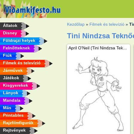
Kezdőlap
»
Filmek és televízió
»
Ti
Állatok
Disney
Tini Nindzsa Teknő
Földrajzi helyek
Felnőtteknek
April O'Neil (Tini Nindzsa Teknőcök)
Fiúk
Filmek és televízió
Járművek
Játékok
Kisgyerekek
Lányok
Mandala
Más
Printables
Rajzfilmfigurák
Rejtvények