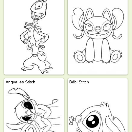
Angyal és Stitch
Bébi Stitch