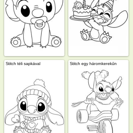
Stitch téli sapkával
Stitch egy háromkerekűn