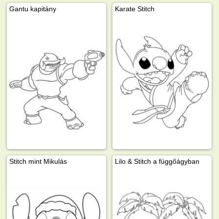
Gantu kapitány
Karate Stitch
Stitch mint Mikulás
Lilo & Stitch a függőágyban