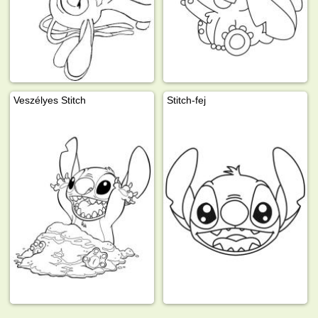
Veszélyes Stitch
Stitch-fej