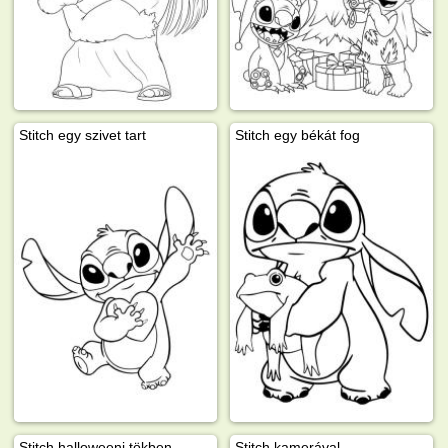
Stitch egy szivet tart
Stitch egy békát fog
Stitch halloweeni tökben
Stitch kamerával