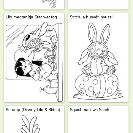
Lilo megtanítja Stitch-et fogat mosni
Stitch, a húsvéti nyuszi
Scrump (Disney Lilo & Stitch)
Squishmallows Stitch