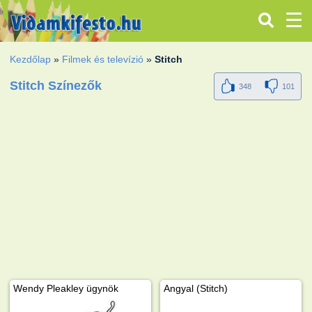
Kezdőlap
»
Filmek és televízió
»
Stitch
Stitch Színezők
348
101
Wendy Pleakley ügynök
Angyal (Stitch)