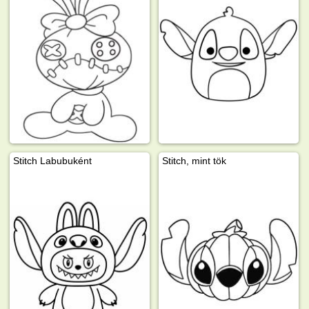
Stitch Labubuként
Stitch, mint tök