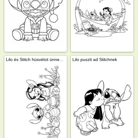
Lilo és Stitch húsvétot ünnepelnek
Lilo puszit ad Stitchnek