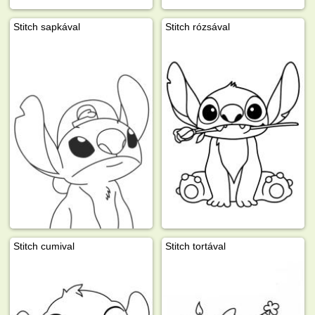
Stitch sapkával
Stitch rózsával
Stitch cumival
Stitch tortával