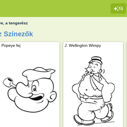
Új
e, a tengerész
z Színezők
Popeye fej
J. Wellington Wimpy