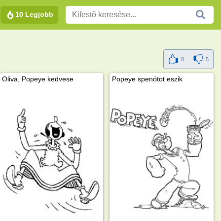
10 Legjobb
8
5
Oliva, Popeye kedvese
Popeye spenótot eszik