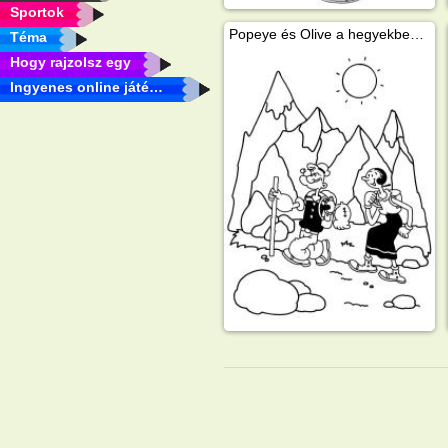
Sportok
Popeye és Olive a hegyekben sétálnak
Téma
Hogy rajzolsz egy
Ingyenes online játékok