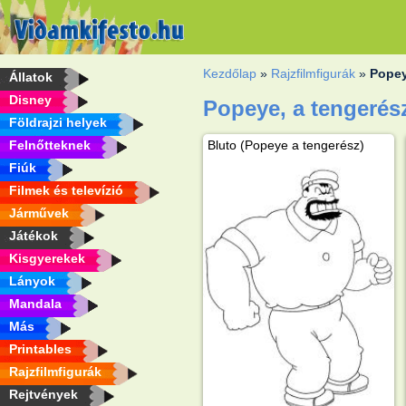
Kezdőlap
»
Rajzfilmfigurák
»
Popey
Állatok
Disney
Popeye, a tengerés
Földrajzi helyek
Felnőtteknek
Bluto (Popeye a tengerész)
Fiúk
Filmek és televízió
Járművek
Játékok
Kisgyerekek
Lányok
Mandala
Más
Printables
Rajzfilmfigurák
Rejtvények