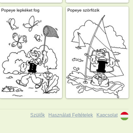
Popeye lepkéket fog
Popeye szörfözik
Szülők
Használati Feltételek
Kapcsolat