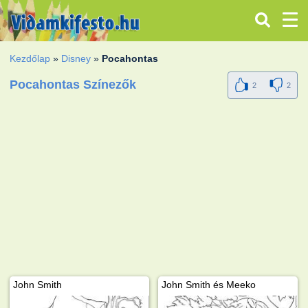
Kezdőlap
»
Disney
»
Pocahontas
Pocahontas Színezők
2
2
John Smith
John Smith és Meeko