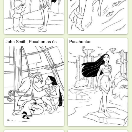
John Smith, Pocahontas és Meeko
Pocahontas