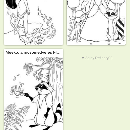
Meeko, a mosómedve és Flit, a kolibri
▼ Ad by Refinery89