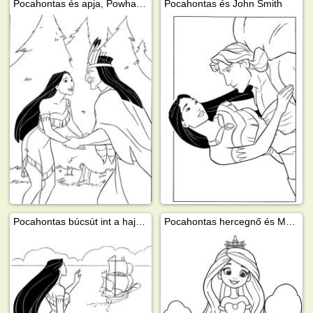
Pocahontas és apja, Powhatan
Pocahontas és John Smith
Pocahontas búcsút int a hajónak
Pocahontas hercegnő és Meeko