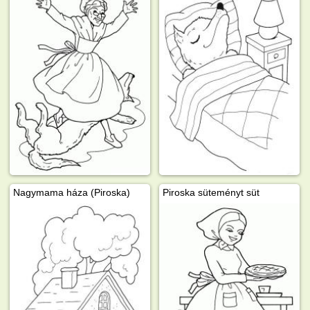
Nagymama háza (Piroska)
Piroska süteményt süt