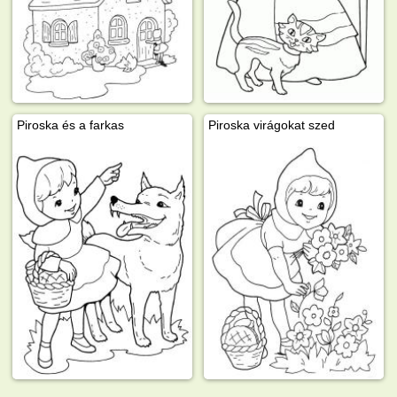
Piroska és a farkas
Piroska virágokat szed