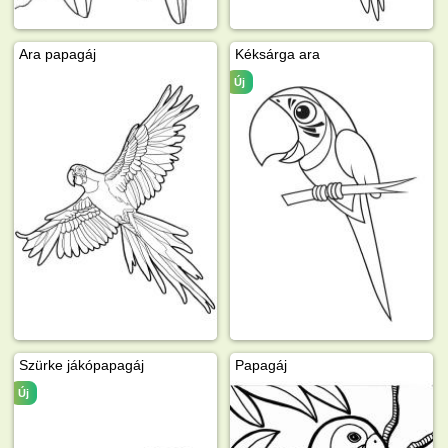
Ara papagáj
Kéksárga ara
Új
Szürke jákópapagáj
Papagáj
Új