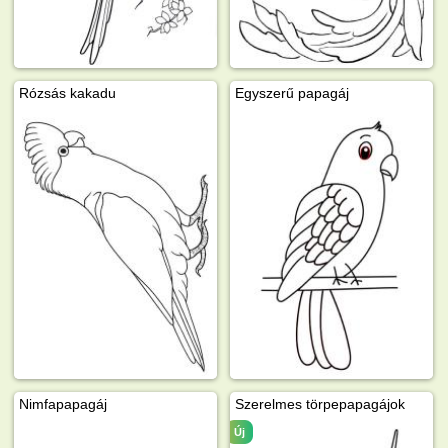
Rózsás kakadu
Egyszerű papagáj
Nimfapapagáj
Szerelmes törpepapagájok
Új