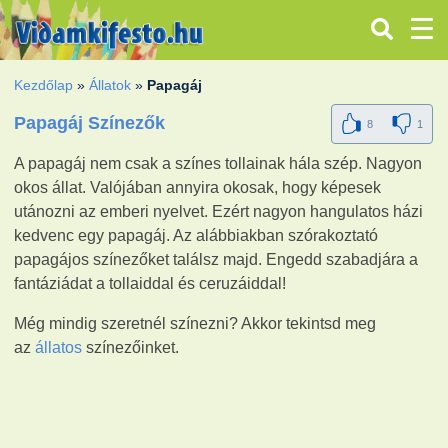
Kezdőlap
»
Állatok
»
Papagáj
Papagáj Színezők
8
1
A papagáj nem csak a színes tollainak hála szép. Nagyon
okos állat. Valójában annyira okosak, hogy képesek
utánozni az emberi nyelvet. Ezért nagyon hangulatos házi
kedvenc egy papagáj. Az alábbiakban szórakoztató
papagájos színezőket találsz majd. Engedd szabadjára a
fantáziádat a tollaiddal és ceruzáiddal!
Még mindig szeretnél színezni? Akkor tekintsd meg
az
állatos
színezőinket.