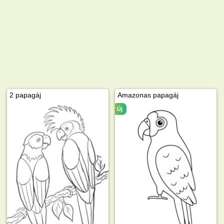
2 papagáj
Amazonas papagáj
Új