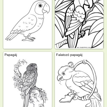
Papagáj
Falatozó papagáj