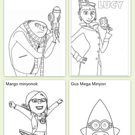
Margo minyonok
Gus Mega Minyon