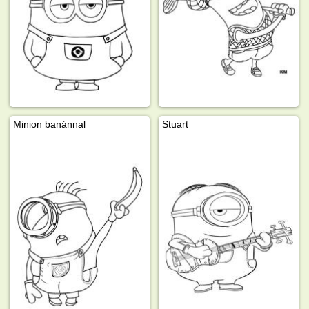
Minion banánnal
Stuart