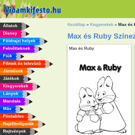
Kezdőlap
»
Kisgyerekek
»
Max és
Állatok
Disney
Max és Ruby Színe
Földrajzi helyek
Felnőtteknek
Max és Ruby
Fiúk
Filmek és televízió
Járművek
Játékok
Kisgyerekek
Lányok
Mandala
Más
Printables
Rajzfilmfigurák
Rejtvények