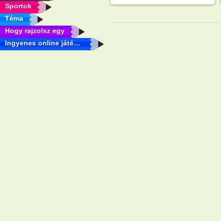
Sportok
Téma
Hogy rajzolsz egy
Ingyenes online játékok