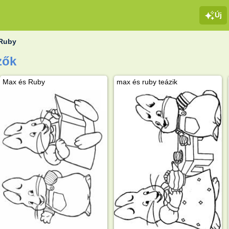
Új
 Ruby
zők
Max és Ruby
max és ruby teázik