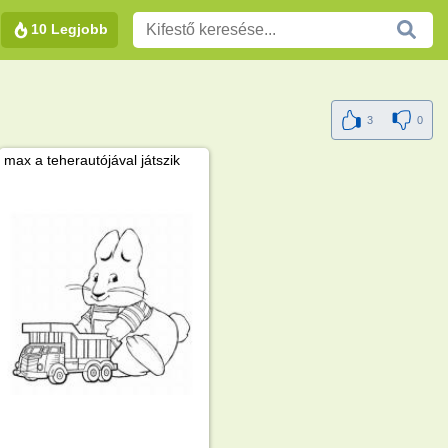
10 Legjobb
3
0
max a teherautójával játszik