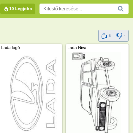
10 Legjobb
8
4
Lada logó
Lada Niva