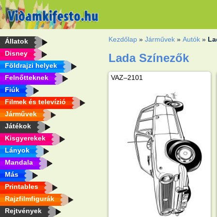
Kezdőlap
»
Járművek
»
Autók
»
La
Állatok
Disney
Lada Színezők
Földrajzi helyek
Felnőtteknek
VAZ–2101
Fiúk
Filmek és televízió
Járművek
Játékok
Kisgyerekek
Lányok
Mandala
Más
Printables
Rajzfilmfigurák
Rejtvények