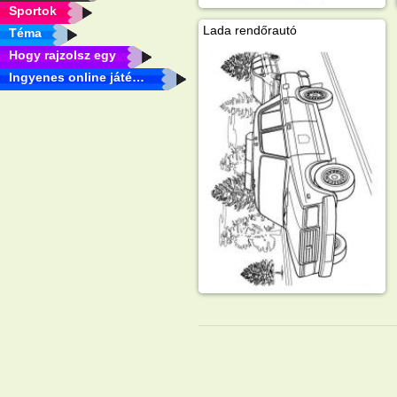
Sportok
Lada rendőrautó
Téma
Hogy rajzolsz egy
Ingyenes online játékok