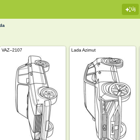
Új
da
VAZ–2107
Lada Azimut