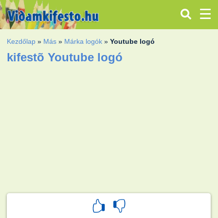
Kezdőlap
»
Más
»
Márka logók
»
Youtube logó
kifestõ Youtube logó