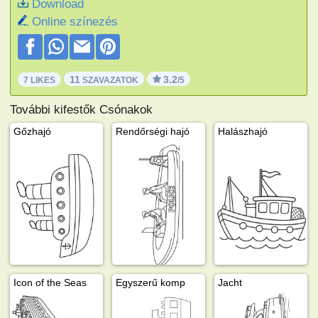
Download
Online színezés
11
3.2
7 LIKES
SZAVAZATOK
/5
További kifestők Csónakok
Gőzhajó
Rendőrségi hajó
Halászhajó
Icon of the Seas
Egyszerű komp
Jacht