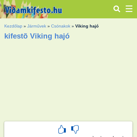
Kezdőlap
»
Járművek
»
Csónakok
»
Viking hajó
kifestõ Viking hajó