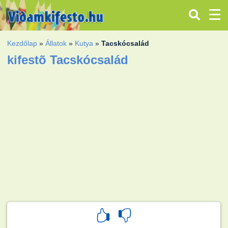
Kezdőlap
»
Állatok
»
Kutya
»
Tacskócsalád
kifestõ Tacskócsalád