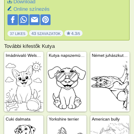
Download
Online színezés
43
4.3
37 LIKES
SZAVAZATOK
/5
További kifestők Kutya
Imádnivaló Welsh Corgi kölyök
Kutya napszemüvegben
Német juhászkutya
Cuki dalmata
Yorkshire terrier
American bully