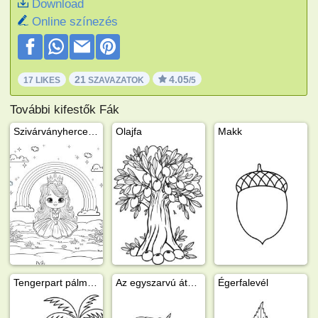
Download
Online színezés
21
4.05
17 LIKES
SZAVAZATOK
/5
További kifestők Fák
Szivárványhercegnő
Olajfa
Makk
Tengerpart pálmafákkal
Az egyszarvú átcsúszik a szivárványon
Égerfalevél