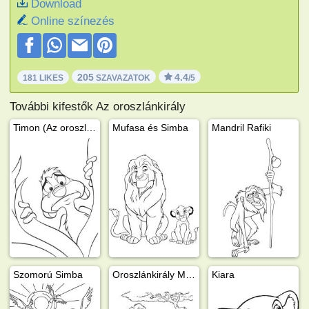
Download
Online színezés
205
4.4
181 LIKES
SZAVAZATOK
/5
További kifestők Az oroszlánkirály
Timon (Az oroszlánkirály)
Mufasa és Simba
Mandril Rafiki
Szomorú Simba
Oroszlánkirály Mufasa és Simba
Kiara