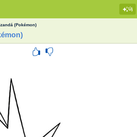
Új
Szandá (Pokémon)
okémon)