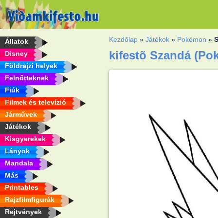
Kezdőlap
»
Játékok
»
Pokémon
»
Állatok
kifestõ Szandá (P
Disney
Földrajzi helyek
Felnőtteknek
Fiúk
Filmek és televízió
Járművek
Játékok
Kisgyerekek
Lányok
Mandala
Más
Printables
Rajzfilmfigurák
Rejtvények