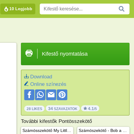
10 Legjobb
Kifestő nyomtatása
Download
Online színezés
34
4.1
28 LIKES
SZAVAZATOK
/5
További kifestők Pontösszekötő
Számösszekötő My Little Pony
Számöszekötő - Bob a mester