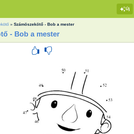
Új
ekötő
»
Számöszekötő - Bob a mester
tő - Bob a mester