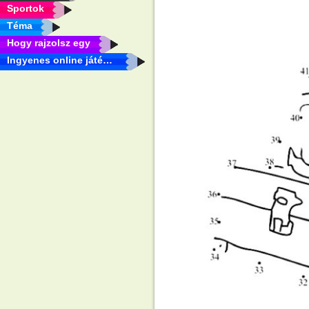
Sportok
Téma
Hogy rajzolsz egy
Ingyenes online játékok