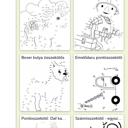
Boxer kutya összekötős
Emelődaru pontösszekötő
Pontösszekötő: Daf kamion
Számösszekötő - egyszerű mozdony