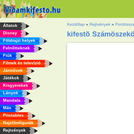
Kezdőlap
»
Rejtvények
»
Pontössz
Állatok
kifestõ Számöszekö
Disney
Földrajzi helyek
Felnőtteknek
Fiúk
Filmek és televízió
Járművek
Játékok
Kisgyerekek
Lányok
Mandala
Más
Printables
Rajzfilmfigurák
Rejtvények