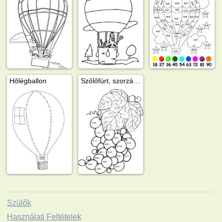
Hőlégballon
Szőlőfürt, szorzás gyakorlására
Szülők
Használati Feltételek