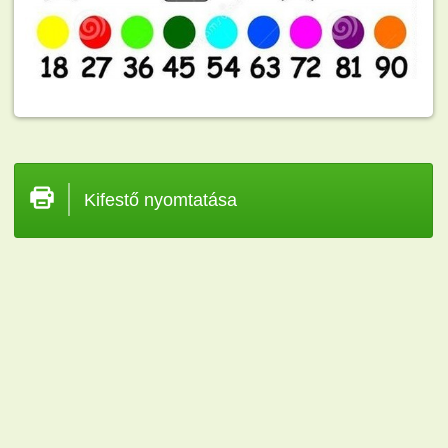
Kifestő nyomtatása