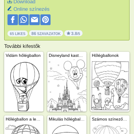
Download
Online színezés
86
3.8
65 LIKES
SZAVAZATOK
/5
További kifestők
Vidám hőlégballon
Disneyland kastély Mikiegeres lufival
Hőlégballonok
Hőlégballon a levegőben
Mikulás hőlégballonban
Számos színező hőlégballon