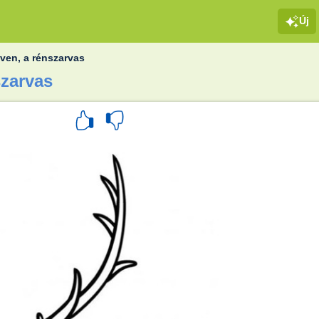
Új
ven, a rénszarvas
szarvas