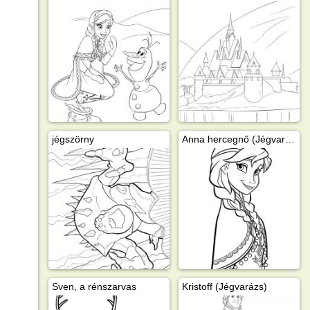
jégszörny
Anna hercegnő (Jégvarázs)
Sven, a rénszarvas
Kristoff (Jégvarázs)