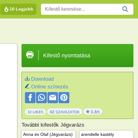
10 Legjobb
Kifestő nyomtatása
Download
Online színezés
42
3.8
32 LIKES
SZAVAZATOK
/5
További kifestők Jégvarázs
Anna és Olaf (Jégvarázs)
arendelle kastély