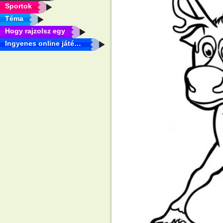
Sportok
Téma
Hogy rajzolsz egy
Ingyenes online játékok