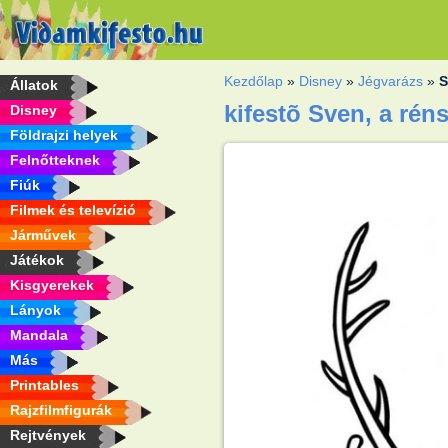
Kezdőlap
»
Disney
»
Jégvarázs
»
S
Állatok
kifestõ Sven, a rén
Disney
Földrajzi helyek
Felnőtteknek
Fiúk
Filmek és televízió
Járművek
Játékok
Kisgyerekek
Lányok
Mandala
Más
Printables
Rajzfilmfigurák
Rejtvények