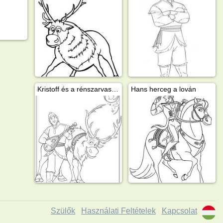
Kristoff és a rénszarvasa Sven
Hans herceg a lován
Szülők
Használati Feltételek
Kapcsolat